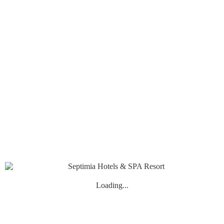
Economy Suite Apartament
Wellness & Spa
Restaurante
Hotel Restaurant
Station Pub & Bowling
Station Terrace
Carieră
Bowling
CUPA SEPTIMIA – CONCURS DE BOWLING
2026
Club Sportiv Septimia
Ziua de naștere & Petreceri
Carduri de fidelitate
Septimia Tourist Card
Recomandări de activități
Despre noi
Carieră
Contactaţi-ne
Loading...
VIP MEMBER CARD
Bun venit în clubul clienților fideli Septimia Hotels & SPA!